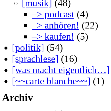
[musik]
(48)
–> podcast
(4)
–> anhören!
(22)
–> kaufen!
(5)
[politik]
(54)
[sprachlese]
(16)
[was macht eigentlich…]
[~~carte blanche~~]
(1)
Archiv