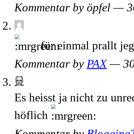
Kommentar by öpfel — 3
für einmal prallt je
Kommentar by
PAX
— 30
Es heisst ja nicht zu u
höflich
Kommentar by
Blogging