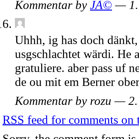
Kommentar by
JÃ©
— 1.
Uhhh, ig has doch dänkt, 
usgschlachtet wärdi. He
gratuliere. aber pass uf n
de ou mit em Berner oberl
Kommentar by rozu — 2.
RSS
feed for comments on t
Sorry, the comment form is c