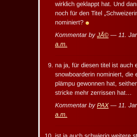
wirklich geklappt hat. Und dan
noch für den Titel „Schweizeri
nominiert?
Kommentar by
JÃ©
— 11. Ja
a.m.
na ja, für diesen titel ist auch 
snowboarderin nominiert, die 
plämpu gewonnen hat, seither
stricke mehr zerrissen hat…
Kommentar by
PAX
— 11. Ja
a.m.
ist ja auch schwierig weitere s