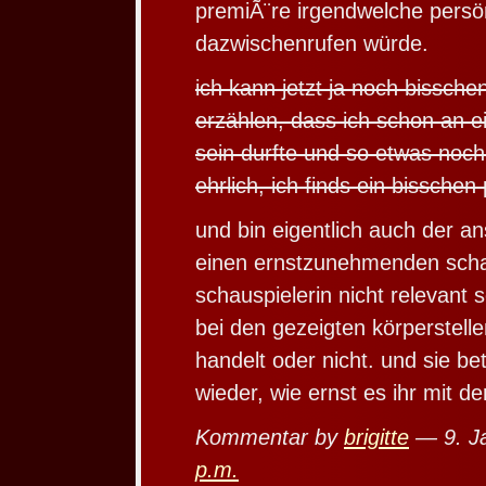
premiÃ¨re irgendwelche pers
dazwischenrufen würde.
ich kann jetzt ja noch bissche
erzählen, dass ich schon an e
sein durfte und so etwas noch 
ehrlich, ich finds ein bisschen 
und bin eigentlich auch der an
einen ernstzunehmenden scha
schauspielerin nicht relevant s
bei den gezeigten körperstell
handelt oder nicht. und sie b
wieder, wie ernst es ihr mit de
Kommentar by
brigitte
— 9. J
p.m.