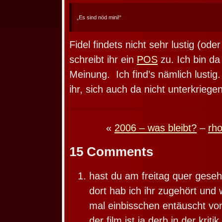
„Es sind nöd mini!“
Fidel findets nicht sehr lustig (ode
schreibt ihr ein
POS
zu. Ich bin da
Meinung. Ich find’s nämlich lustig.
ihr, sich auch da nicht unterkriege
«
2006 – was bleibt?
–
rho
15 Comments
hast du am freitag quer gese
dort hab ich ihr zugehört und 
mal einbisschen entäuscht von
der film ist ja derb in der krit