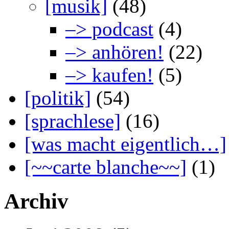
[musik]
(48)
–> podcast
(4)
–> anhören!
(22)
–> kaufen!
(5)
[politik]
(54)
[sprachlese]
(16)
[was macht eigentlich…]
[~~carte blanche~~]
(1)
Archiv