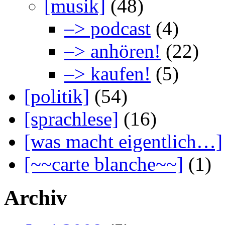
[musik]
(48)
–> podcast
(4)
–> anhören!
(22)
–> kaufen!
(5)
[politik]
(54)
[sprachlese]
(16)
[was macht eigentlich…]
[~~carte blanche~~]
(1)
Archiv