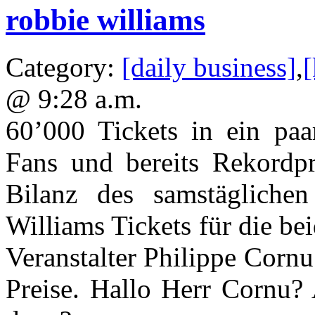
meier
robbie williams
III
–
der
nachruf
Category:
[daily business]
,
[
@ 9:28 a.m.
60’000 Tickets in ein paar
Fans und bereits Rekordpr
Bilanz des samstäglichen
Williams Tickets für die be
Veranstalter Philippe Cornu
Preise. Hallo Herr Cornu?