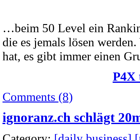
…beim 50 Level ein Ranking
die es jemals lösen werden.
hat, es gibt immer einen Gr
P4X 
Comments (8)
ignoranz.ch schlägt 2
Category:
[daily business]
,
[