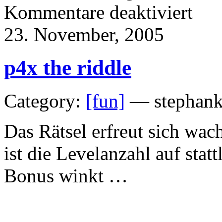
für
Kommentare deaktiviert
peter
wälty
23. November, 2005
vs.
blogersz
p4x the riddle
Category:
[fun]
— stephank
Das Rätsel erfreut sich wac
ist die Levelanzahl auf stat
Bonus winkt …