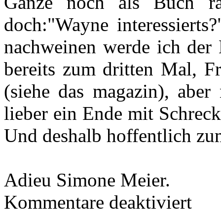
Ganze noch als Buch ra
doch:"Wayne interessierts?
nachweinen werde ich der 
bereits zum dritten Mal, F
(siehe das magazin), aber
lieber ein Ende mit Schrec
Und deshalb hoffentlich zu
Adieu Simone Meier.
für
Kommentare deaktiviert
adieu
simone