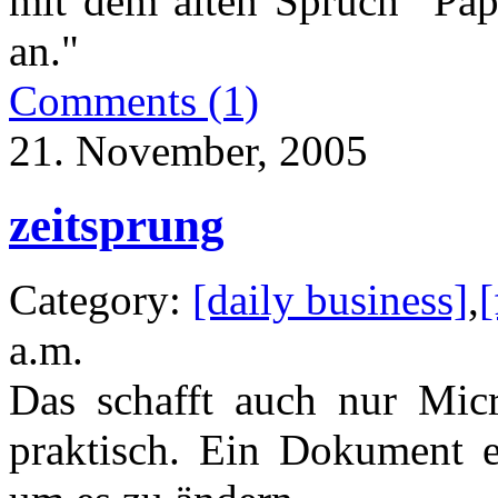
mit dem alten Spruch "Papi
an."
Comments (1)
21. November, 2005
zeitsprung
Category:
[daily business]
,
[
a.m.
Das schafft auch nur Micro
praktisch. Ein Dokument er