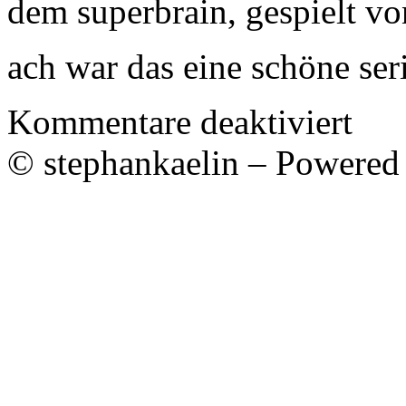
dem superbrain, gespielt vo
ach war das eine schöne s
für
Kommentare deaktiviert
sie
kam
© stephankaelin – Powered
mir
immer
bekannt
vor