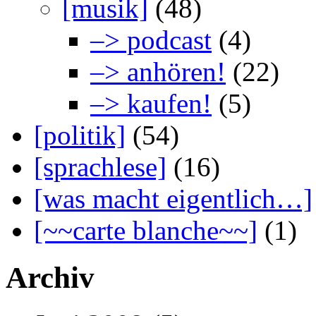
[musik]
(48)
–> podcast
(4)
–> anhören!
(22)
–> kaufen!
(5)
[politik]
(54)
[sprachlese]
(16)
[was macht eigentlich…]
[~~carte blanche~~]
(1)
Archiv