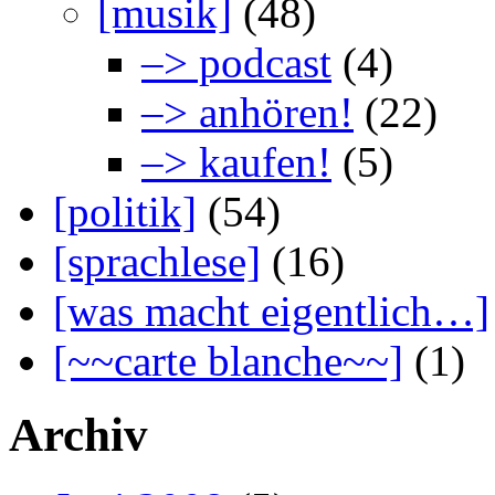
[musik]
(48)
–> podcast
(4)
–> anhören!
(22)
–> kaufen!
(5)
[politik]
(54)
[sprachlese]
(16)
[was macht eigentlich…]
[~~carte blanche~~]
(1)
Archiv