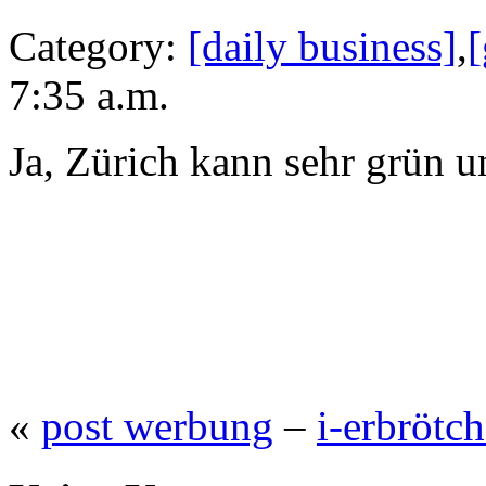
Category:
[daily business]
,
[
7:35 a.m.
Ja, Zürich kann sehr grün 
«
post werbung
–
i-erbrötc