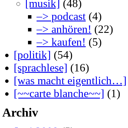
[musik]
(48)
–> podcast
(4)
–> anhören!
(22)
–> kaufen!
(5)
[politik]
(54)
[sprachlese]
(16)
[was macht eigentlich…]
[~~carte blanche~~]
(1)
Archiv