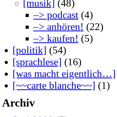
[musik]
(48)
–> podcast
(4)
–> anhören!
(22)
–> kaufen!
(5)
[politik]
(54)
[sprachlese]
(16)
[was macht eigentlich…]
[~~carte blanche~~]
(1)
Archiv