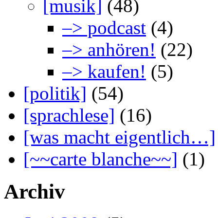
[musik]
(48)
–> podcast
(4)
–> anhören!
(22)
–> kaufen!
(5)
[politik]
(54)
[sprachlese]
(16)
[was macht eigentlich…]
[~~carte blanche~~]
(1)
Archiv