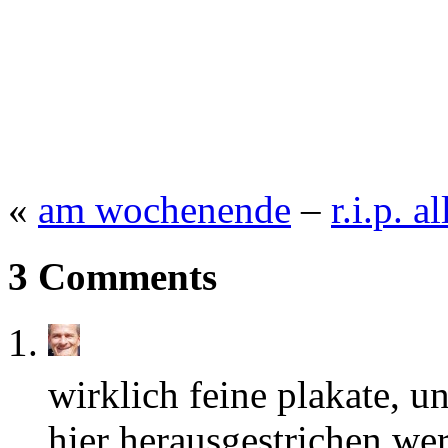
«
am wochenende
–
r.i.p. a
3 Comments
wirklich feine plakate, u
hier herausgestrichen w