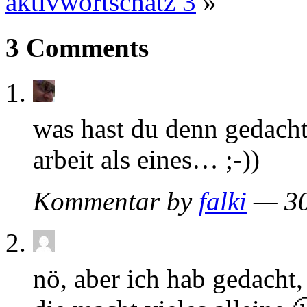
aktivwortschatz 3
»
3 Comments
was hast du denn gedach
arbeit als eines… ;-))
Kommentar by
falki
— 30
nö, aber ich hab gedacht, d