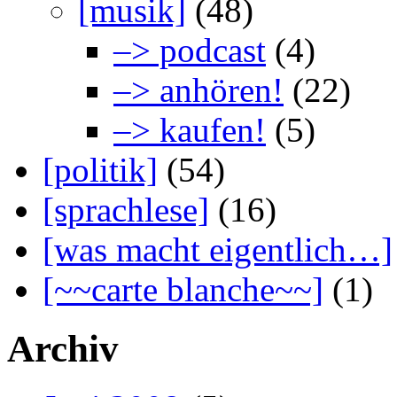
[musik]
(48)
–> podcast
(4)
–> anhören!
(22)
–> kaufen!
(5)
[politik]
(54)
[sprachlese]
(16)
[was macht eigentlich…]
[~~carte blanche~~]
(1)
Archiv