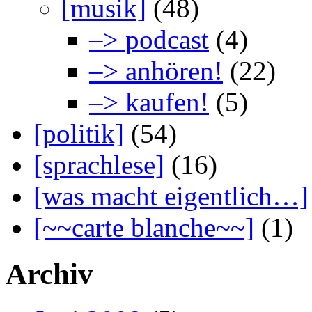
[musik]
(48)
–> podcast
(4)
–> anhören!
(22)
–> kaufen!
(5)
[politik]
(54)
[sprachlese]
(16)
[was macht eigentlich…]
[~~carte blanche~~]
(1)
Archiv